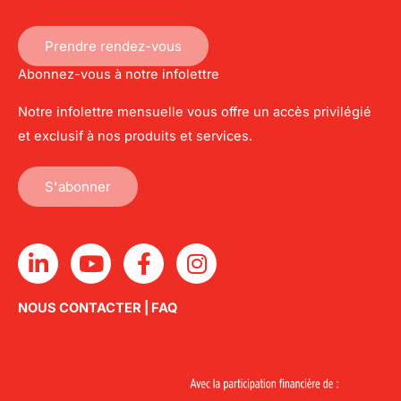
Prendre rendez-vous
Abonnez-vous à notre infolettre
Notre infolettre mensuelle vous offre un accès privilégié
et exclusif à nos produits et services.
S'abonner
L
Y
F
I
i
o
a
n
n
u
c
s
NOUS CONTACTER
|
FAQ
k
t
e
t
e
u
b
a
d
b
o
g
i
e
o
r