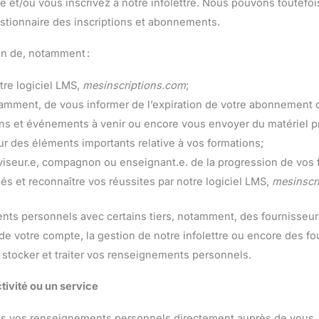
e et/ou vous inscrivez à notre infolettre. Nous pouvons toutefoi
estionnaire des inscriptions et abonnements.
in de, notamment :
tre logiciel LMS,
mesinscriptions.com
;
mment, de vous informer de l’expiration de votre abonnement ou
ons et événements à venir ou encore vous envoyer du matériel p
r des éléments importants relative à vos formations;
viseur.e, compagnon ou enseignant.e. de la progression de vos 
sés et reconnaître vos réussites par notre logiciel LMS,
mesinscr
s personnels avec certains tiers, notamment, des fournisseurs
de votre compte, la gestion de notre infolettre ou encore des fou
e stocker et traiter vos renseignements personnels.
tivité ou un service
ons vos renseignements personnels directement auprès de vous. 