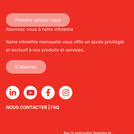
Prendre rendez-vous
Abonnez-vous à notre infolettre
Notre infolettre mensuelle vous offre un accès privilégié
et exclusif à nos produits et services.
S'abonner
L
Y
F
I
i
o
a
n
n
u
c
s
NOUS CONTACTER
|
FAQ
k
t
e
t
e
u
b
a
d
b
o
g
i
e
o
r