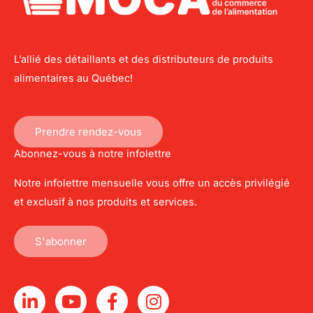
L’allié des détaillants et des distributeurs de produits
alimentaires au Québec!
Prendre rendez-vous
Abonnez-vous à notre infolettre
Notre infolettre mensuelle vous offre un accès privilégié
et exclusif à nos produits et services.
S'abonner
L
Y
F
I
i
o
a
n