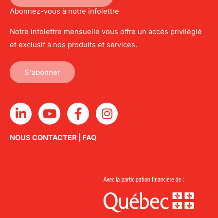
Abonnez-vous à notre infolettre
Notre infolettre mensuelle vous offre un accès privilégié
et exclusif à nos produits et services.
S'abonner
L
Y
F
I
i
o
a
n
n
u
c
s
NOUS CONTACTER
|
FAQ
k
t
e
t
e
u
b
a
d
b
o
g
i
e
o
r
n
k
a
-
-
m
i
f