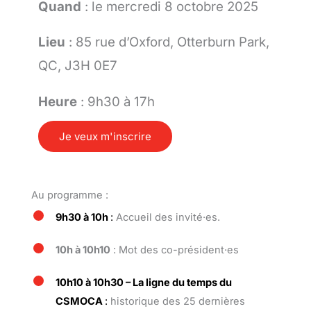
Quand
: le mercredi 8 octobre 2025
Lieu
:
85 rue d’Oxford, Otterburn Park,
QC, J3H 0E7
Heure
: 9h30 à 17h
Je veux m'inscrire
Au programme :
9h30 à 10h
:
Accueil des invité·es.
10h à 10h10
: Mot des co-président
·es
10h10 à 10h30 – La ligne du temps du
CSMOCA
:
historique des 25 dernières